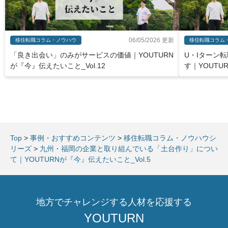
06/05/2026 更新
移住転職コラム・ノウハウ
移住転職コラム
「良き出会い」のみがサービスの価値｜YOUTURN
U・Iターン
が『今』伝えたいこと_Vol.12
す｜YOUTU
Top
>
事例・おすすめコンテンツ
>
移住転職コラム・ノウハウシ
リーズ
>
九州・福岡の企業と取り組んでいる「土台作り」につい
て｜YOUTURNが『今』伝えたいこと_Vol.5
地方でチャレンジする人材を応援する
YOUTURN