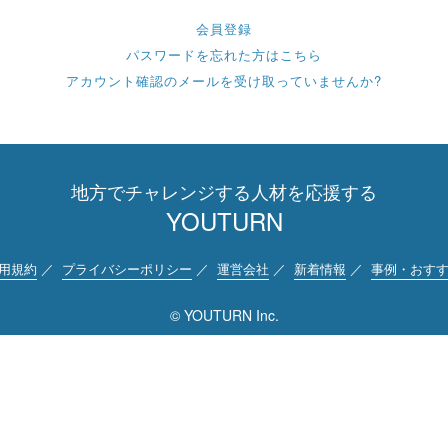
会員登録
パスワードを忘れた方はこちら
アカウント確認のメールを受け取っていませんか?
地方でチャレンジする人材を応援する
YOUTURN
用規約
／
プライバシーポリシー
／
運営会社
／
新着情報
／
事例・おす
© YOUTURN Inc.