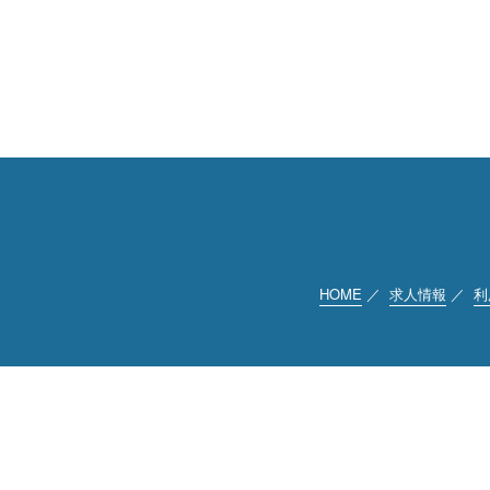
HOME
／
求人情報
／
利