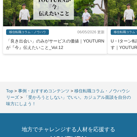
06/05/2026 更新
移住転職コラム・ノウハウ
移住転職コラム
「良き出会い」のみがサービスの価値｜YOUTURN
U・Iターン
が『今』伝えたいこと_Vol.12
す｜YOUTU
Top
>
事例・おすすめコンテンツ
>
移住転職コラム・ノウハウシ
リーズ
>
「受かろうとしない」でいい。カジュアル面談を自分の
味方にしよう！
地方でチャレンジする人材を応援する