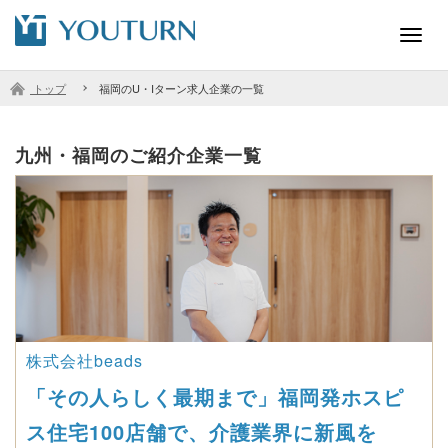
Toggl
navig
トップ
福岡のU・Iターン求人企業の一覧
九州・福岡のご紹介企業一覧
株式会社beads
「その人らしく最期まで」福岡発ホスピ
ス住宅100店舗で、介護業界に新風を