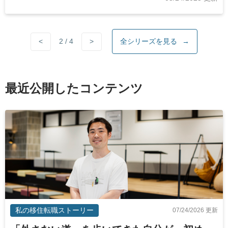
2
/
4
<
>
全シリーズを見る
→
最近公開したコンテンツ
私の移住転職ストーリー
07/24/2026 更新