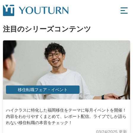
注目のシリーズコンテンツ
移住転職フェア・イベント
「私の移住転職ストーリー」は今まさに移住転職を検討している
ハイクラスに特化した福岡移住をテーマに毎月イベントを開催！
東京の第一線で活躍したビジネスパーソンが移住転職を経て、福
福岡への移住転職を成功させるために事前の準備がとても大切！
方にイチ押し！移住前の不安や葛藤、転職活動を通じて得た新し
内容をわかりやすくまとめて、レポート配信。ライブでしか語ら
岡でどれだけ活躍をしているのでしょうか。企業の経営者を交
今すぐ実践できる心構えやマインドセット、思考整理のコツを完
い価値観や自分らしさを本音で語る。
れない移住転職の本音をチェック！
え、その後のキャリアを取材しました。
全オリジナルコンテンツで配信中。
07/24/2026 更新
03/24/2025 更新
07/01/2025 更新
06/05/2026 更新