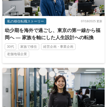
私の移住転職ストーリー
07/18/2025 更新
幼少期を海外で過ごし、東京の第一線から福
岡へ — 家族を軸にした人生設計への転換
30代
家族で移住
経営企画・事業企画
老舗地場企業