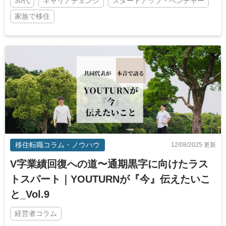
30代
キャリアチェンジ
スタートアップ・ベンチャー
家族で移住
移住転職コラム・ノウハウ
12/08/2025 更新
V字業績回復への道〜通期黒字に向けたラス
トスパート｜YOUTURNが『今』伝えたいこ
と_Vol.9
経営者コラム