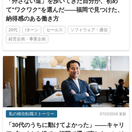
「外さない道」を歩いてきた自分が、初め
て"ワクワク"を選んだ——福岡で見つけた、
納得感のある働き方
20代
Iターン
セールス
ソフトウェア・通信
経営企画・事業企画
私の移住転職ストーリー
07/22/2026 更新
「30代のうちに動けてよかった」——キャリ