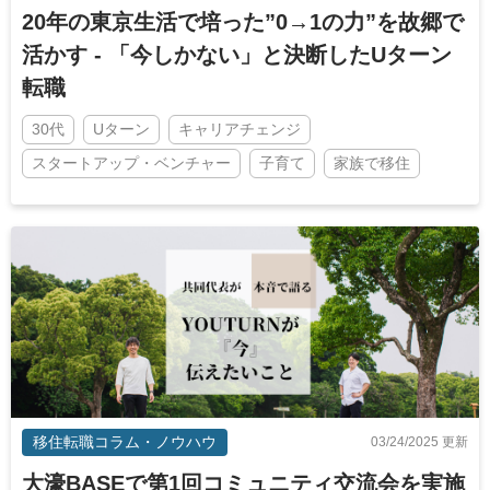
20年の東京生活で培った”0→1の力”を故郷で
活かす - 「今しかない」と決断したUターン
転職
30代
Uターン
キャリアチェンジ
スタートアップ・ベンチャー
子育て
家族で移住
移住転職コラム・ノウハウ
03/24/2025 更新
大濠BASEで第1回コミュニティ交流会を実施