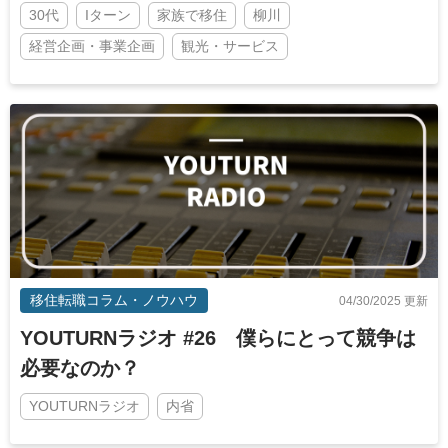
30代
Iターン
家族で移住
柳川
経営企画・事業企画
観光・サービス
移住転職コラム・ノウハウ
04/30/2025 更新
YOUTURNラジオ #26 僕らにとって競争は
必要なのか？
YOUTURNラジオ
内省