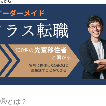
らから
Ⓡとは？