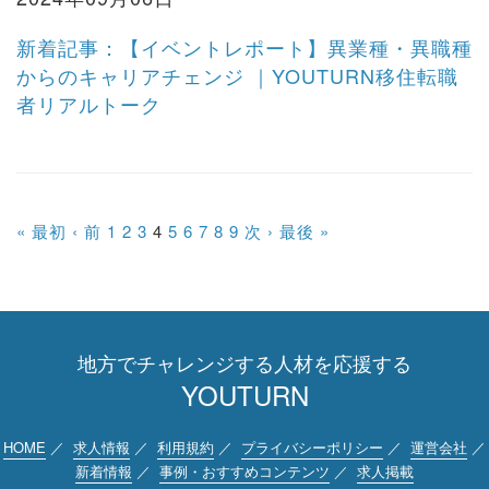
新着記事：【イベントレポート】異業種・異職種
からのキャリアチェンジ ｜YOUTURN移住転職
者リアルトーク
« 最初
‹ 前
1
2
3
4
5
6
7
8
9
次 ›
最後 »
地方でチャレンジする人材を応援する
YOUTURN
HOME
／
求人情報
／
利用規約
／
プライバシーポリシー
／
運営会社
／
新着情報
／
事例・おすすめコンテンツ
／
求人掲載