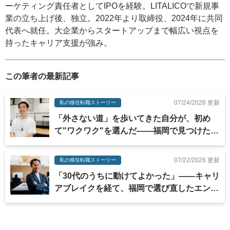
ーケティング責任者としてIPOを経験。LITALICOで新規事
業の立ち上げ後、独立。2022年より取締役、2024年に共同
代表へ就任。大企業からスタートアップまで幅広い視点を
持ったキャリア支援が強み。
この筆者の最新記事
07/24/2026 更新
私の移住転職ストーリー
「外さない道」を歩いてきた自分が、初め
て"ワクワク"を選んだ——福岡で見つけた、
納得感のある働き方
07/22/2026 更新
私の移住転職ストーリー
「30代のうちに動けてよかった」——キャリ
アブレイクを経て、福岡で選び直したエンジ
ニアの道