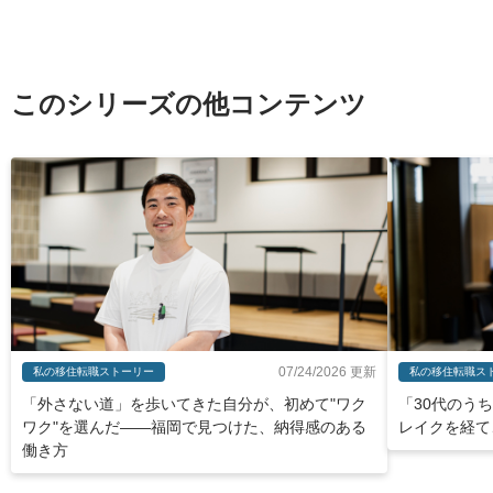
このシリーズの他コンテンツ
07/24/2026 更新
私の移住転職ストーリー
私の移住転職ス
「外さない道」を歩いてきた自分が、初めて"ワク
「30代のう
ワク"を選んだ——福岡で見つけた、納得感のある
レイクを経て
働き方