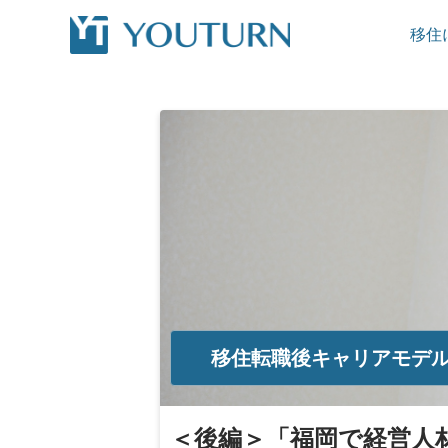
移住
移住転職後キャリアモデ
＜後編＞「福岡で経営人