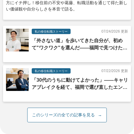
方にイチ押し！移住前の不安や葛藤、転職活動を通じて得た新し
い価値観や自分らしさを本音で語る。
07/24/2026 更新
私の移住転職ストーリー
「外さない道」を歩いてきた自分が、初め
て"ワクワク"を選んだ——福岡で見つけた、
納得感のある働き方
07/22/2026 更新
私の移住転職ストーリー
「30代のうちに動けてよかった」——キャリ
アブレイクを経て、福岡で選び直したエンジ
ニアの道
このシリーズの全ての記事を見る
→