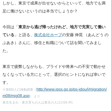
しかし、東京で成果が出せないからといって、地方でも満
足に働けないというのは本当でしょうか？
今回は「
東京から逃げ帰ったけれど、地方で充実して働い
ている
」と語る、
株式会社ホープ
の安藤 伸晃 （あんどう の
ぶあき）さんに、移住と転職について話を聞いてみまし
た。
東京で疲弊しながらも、プライドや将来への不安で動かせ
なくなっている方にとって、選択のヒントになれば幸いで
す。
http://www.ipss.go.jp/ps-idou/j/migration/
※第8回人口移動調査（
m08/mig08.asp
) より
東京生まれ・東京育ちの人は東京の人口の54.4%