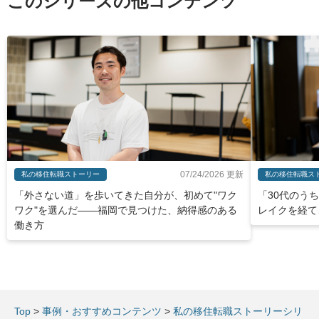
このシリーズの他コンテンツ
07/24/2026 更新
私の移住転職ストーリー
私の移住転職ス
「外さない道」を歩いてきた自分が、初めて"ワク
「30代のう
ワク"を選んだ——福岡で見つけた、納得感のある
レイクを経て
働き方
Top
>
事例・おすすめコンテンツ
>
私の移住転職ストーリーシリ